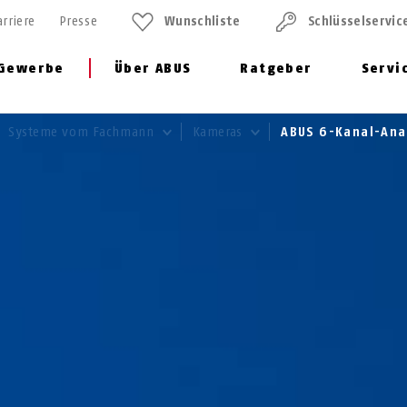
arriere
Presse
Wunschliste
Schlüssel­servic
Gewerbe
Über ABUS
Ratgeber
Servi
Systeme vom Fachmann
Kameras
ABUS 6-Kanal-An