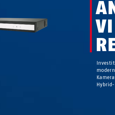
A
V
R
Investi
moderni
Kameras
Hybrid-