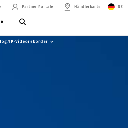
e
Partner Portale
Händlerkarte
DE
ce
alog/IP-Videorekorder