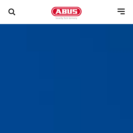
Zeige
alle
Ergebnisse