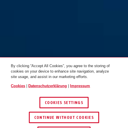
145/20 gelb
schwarz
145/20 grün
orange
By clicking “Accept All Cookies”, you agree to the storing of
cookies on your device to enhance site navigation, analyze
site usage, and assist in our marketing efforts.
Cookies
|
Datenschutzerklärung
|
Impressum
COOKIES SETTINGS
145/20 lila
145/20 orange
violett
rot
CONTINUE WITHOUT COOKIES
HÄNDLER FINDEN