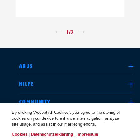
←
1
/
3
→
LAND AUSWÄHLEN
ABUS
HILFE
Deutschland
United Kingdom
COMMUNITY
By clicking “Accept All Cookies”, you agree to the storing of
cookies on your device to enhance site navigation, analyze
RECHTLICHES
site usage, and assist in our marketing efforts.
International
USA
Cookies
|
Datenschutzerklärung
|
Impressum