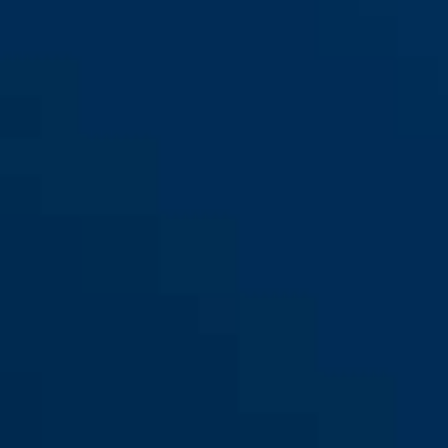
KeyGarage™ 787 BIG LED para
KeyGarage™ 787 LED para
montaje en la pared
montaje en la pared