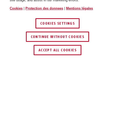
site usage, and assist in our marketing efforts.
Cookies
|
Protection des donnees
|
Mentions légales
COOKIES SETTINGS
CONTINUE WITHOUT COOKIES
ACCEPT ALL COOKIES
Description
787 LED KEYGARAGE™
KEYGARAGE™