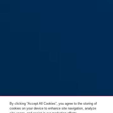
KeyGarage™ 787 BIG LED
KeyGarage™ 787 LED
montage mural
montage mural
By clicking “Accept All Cookies”, you agree to the storing of
cookies on your device to enhance site navigation, analyze