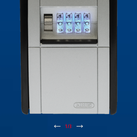
↑
1
/
3
↓