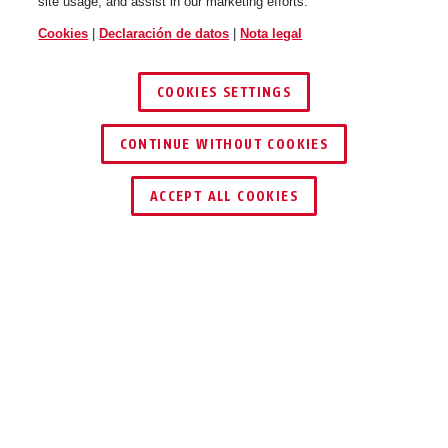
site usage, and assist in our marketing efforts.
Cookies
|
Declaración de datos
|
Nota legal
COOKIES SETTINGS
55/40HB63
55/45
CONTINUE WITHOUT COOKIES
ENCONTRAR DISTRIBUIDOR
ACCEPT ALL COOKIES
Descripción
55
EL CLÁSICO DE
55/50
55/60