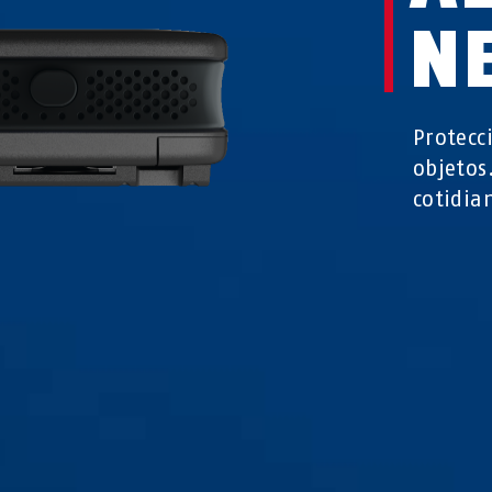
N
Protecc
objetos
cotidia