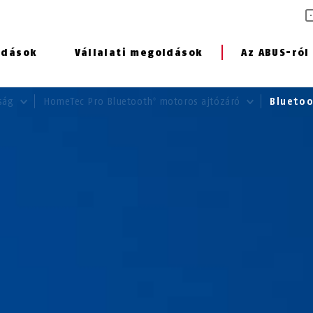
ldások
Vállalati megoldások
Az ABUS-ról
nság
HomeTec Pro Bluetooth
motoros ajtózáró
Blueto
®