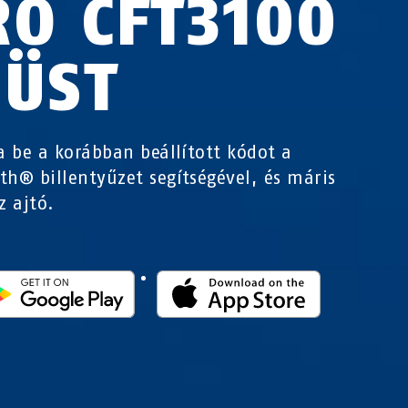
RO CFT3100
ZÜST
ja be a korábban beállított kódot a
th® billentyűzet segítségével, és máris
z ajtó.