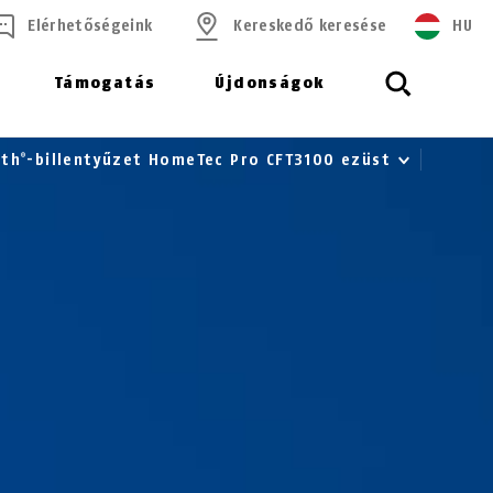
Elérhetőségeink
Kereskedő keresése
HU
Támogatás
Újdonságok
oth
-billentyűzet HomeTec Pro CFT3100 ezüst
®