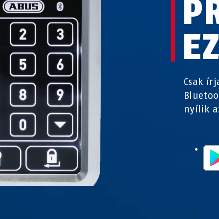
P
E
Csak ír
Bluetoo
nyílik a