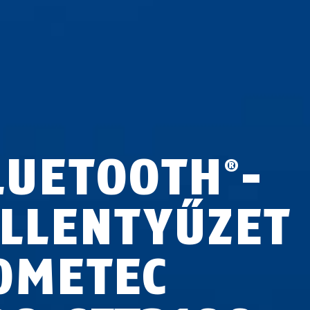
LUETOOTH
-
®
ILLENTYŰZET
OMETEC