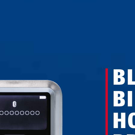
B
B
H