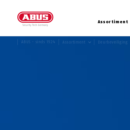
Assortiment
U BENT HIER:
ABUS - sinds 1924
Assortiment
Deurbeveiliging