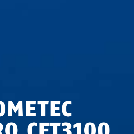
OMETEC
RO CFT3100