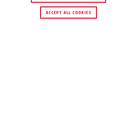
ACCEPT ALL COOKIES
Descrizione
HOMETEC PRO CFT3100
TASTIERA
BLUETOOTH®
Oltre allo smartphone, il tastierino
numerico è un pratico elemento di
comando per gli attuatori elettronici di