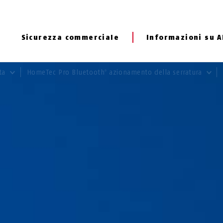
Sicurezza commerciale
Informazioni su 
rta
HomeTec Pro Bluetooth
azionamento della serratura
®