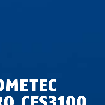
OMETEC
RO CFS3100