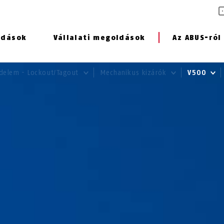
ldások
Vállalati megoldások
Az ABUS-ról
elem - Lockout/Tagout
Mechanikus kizárók
V500