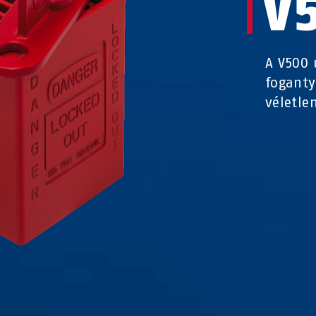
V
A V500 
foganty
véletle