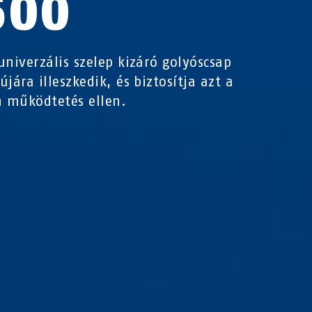
500
univerzális szelep kizáró golyóscsap
újára illeszkedik, és biztosítja azt a
n működtetés ellen.