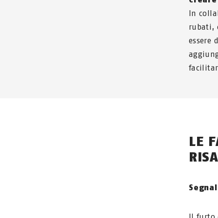
In coll
rubati, 
essere 
aggiung
facilita
LE F
RIS
Segnal
Il furt