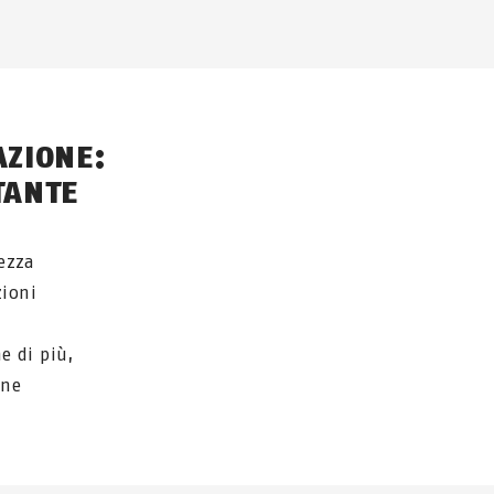
AZIONE:
TANTE
rezza
zioni
e di più,
one