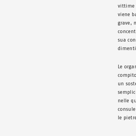
vittime
viene b
grave, 
concentr
sua con
dimenti
Le orga
compito
un sost
semplice
nelle qu
consule
le pietr