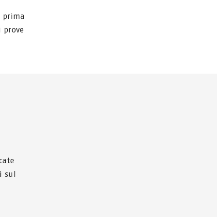
o prima
i prove
cate
i sul