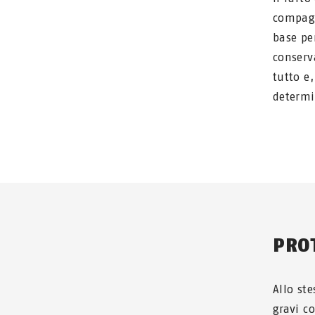
compagn
base pe
conserv
tutto e
determi
PRO
Allo st
gravi co