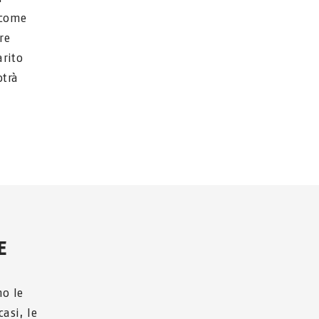
 come
re
arito
otrà
E
no le
casi, le