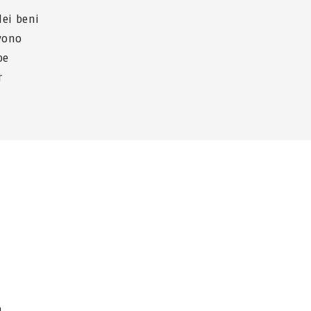
dei beni
evono
be
r
a