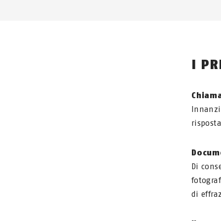
I P
Chiama
Innanzi
rispost
Docume
Di cons
fotogra
di effr