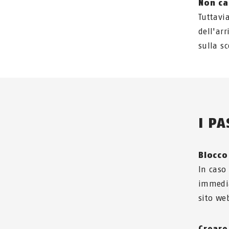
Non ca
Tuttavi
dell'arr
sulla s
I PA
Blocco
In caso 
immedia
sito we
Creare