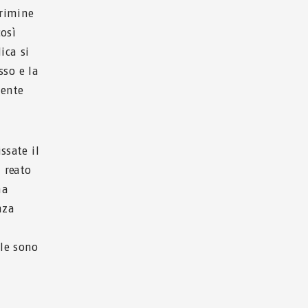
crimine
osì
ica si
sso e la
mente
ssate il
 reato
na
nza
le sono