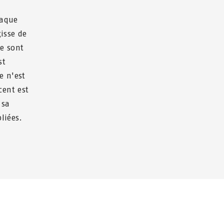
haque
isse de
e sont
st
e n'est
cent est
 sa
liées.