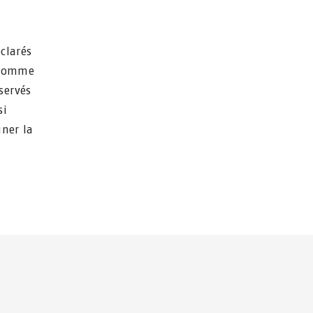
clarés
s comme
servés
si
iner la