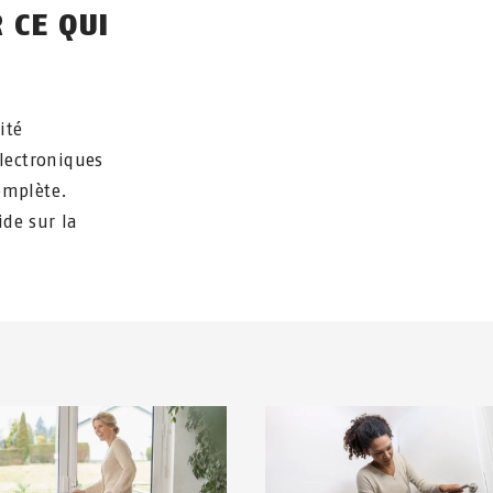
 CE QUI
ité
lectroniques
omplète.
ide sur la