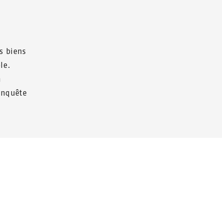
es biens
le.
n
'enquête