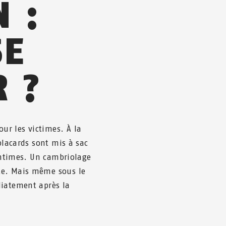
N :
SE
 ?
r les victimes. À la
placards sont mis à sac
 intimes. Un cambriolage
te. Mais même sous le
diatement après la