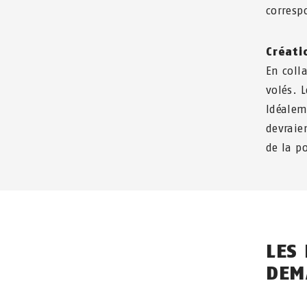
corresp
Créati
En colla
volés. L
Idéalem
devraien
de la po
LES
DEM