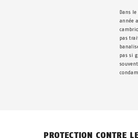
Dans le
année a
cambrio
pas tra
banalis
pas si g
souvent
condamn
PROTECTION CONTRE L