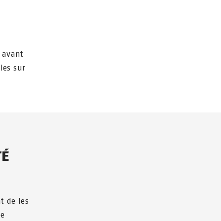
t avant
les sur
TÉ
t de les
ne