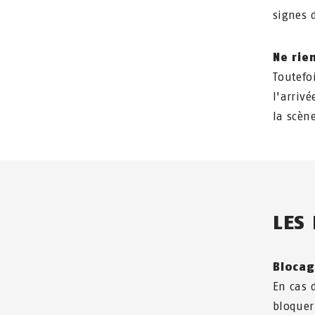
signes 
Ne rie
Toutefo
l'arriv
la scèn
LES
Blocag
En cas d
bloquer