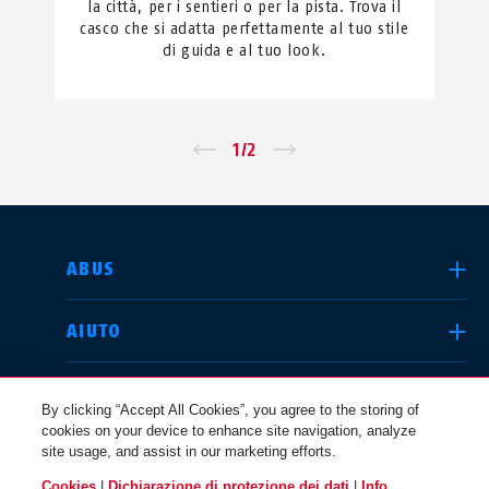
la città, per i sentieri o per la pista. Trova il
casco che si adatta perfettamente al tuo stile
di guida e al tuo look.
←
1
/
2
→
SELEZIONA UN PAESE
ABUS
AIUTO
Deutschland
United Kingdom
COMUNITÀ
By clicking “Accept All Cookies”, you agree to the storing of
cookies on your device to enhance site navigation, analyze
site usage, and assist in our marketing efforts.
QUESTIONI LEGALI
Cookies
|
Dichiarazione di protezione dei dati
|
Info