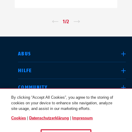
←
1
/
2
→
LAND AUSWÄHLEN
ABUS
HILFE
Deutschland
United Kingdom
COMMUNITY
By clicking “Accept All Cookies”, you agree to the storing of
cookies on your device to enhance site navigation, analyze
RECHTLICHES
site usage, and assist in our marketing efforts.
International
USA
Cookies
|
Datenschutzerklärung
|
Impressum
SCHWEIZ / DE