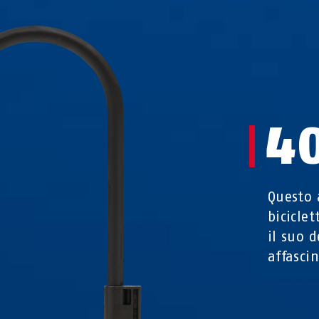
4
Questo 
bicicle
il suo 
affasci