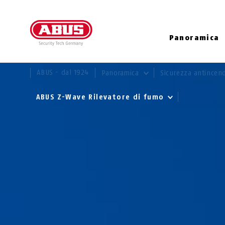
Panoramica
TI TROVI QUI:
ABUS - dal 1924
Panoramica
Sicurezza antincend
ABUS Z-Wave Rilevatore di fumo