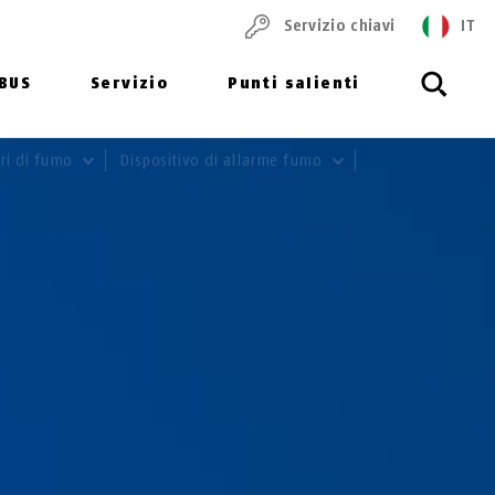
Servizio chiavi
IT
ABUS
Servizio
Punti salienti
ori di fumo
Dispositivo di allarme fumo