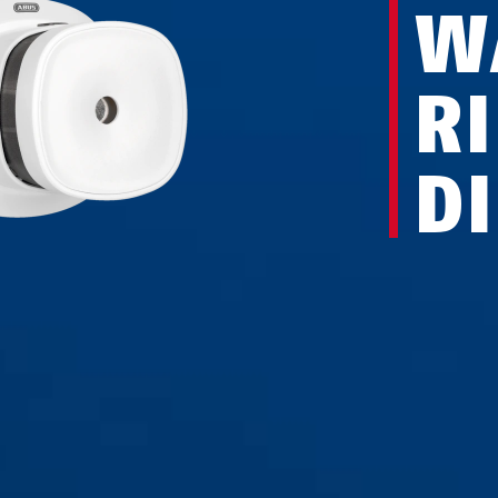
W
R
D