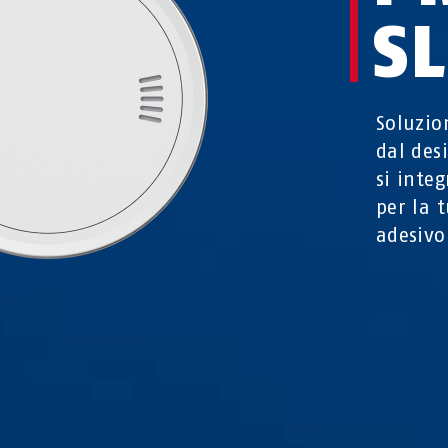
S
Soluzio
dal des
si inte
per la 
adesivo