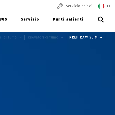
Servizio chiavi
IT
ABUS
Servizio
Punti salienti
ori di fumo
Rilevatori di fumo
PREFIRA™ SLIM