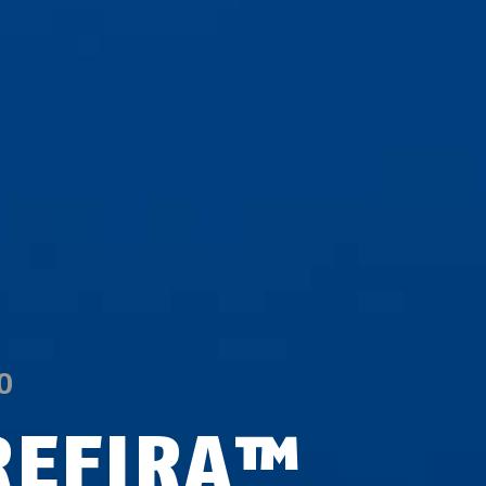
O
REFIRA™