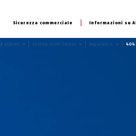
Sicurezza commerciale
Informazioni su 
 di allarme
Sistema ibrido Secoris
segnalatore
404