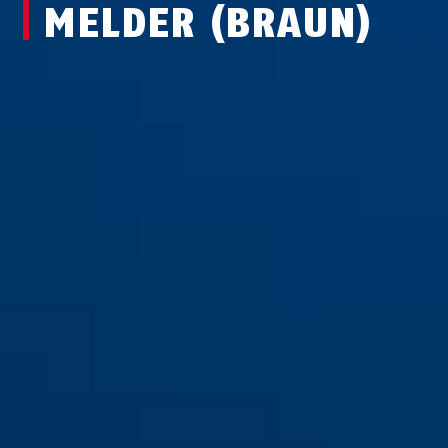
MELDER (BRAUN)