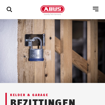
Geef
alle
resultaten
weer
KELDER & GARAGE
BEZITTINGEN