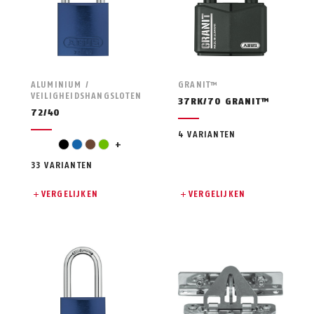
ALUMINIUM /
GRANIT™
VEILIGHEIDSHANGSLOTEN
37RK/70 GRANIT™
72/40
4 VARIANTEN
oranje
zwart
blauw
bruin
groen
+
33 VARIANTEN
VERGELIJKEN
VERGELIJKEN