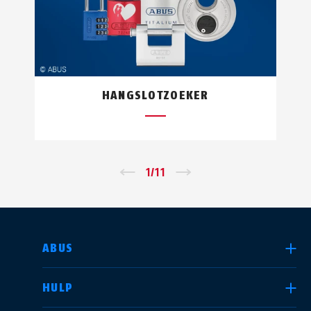
HANGSLOTZOEKER
←
1
/
11
→
LAND SELECTEREN
ABUS
HULP