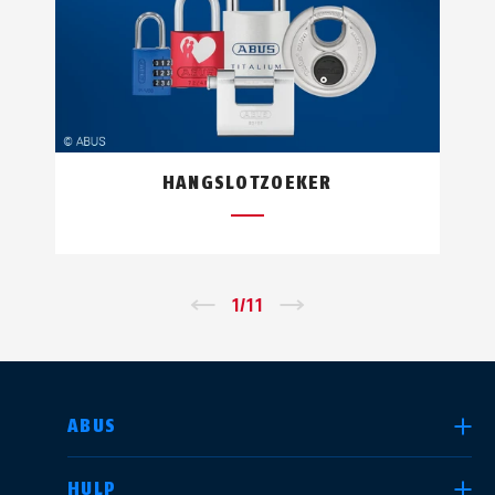
HANGSLOTZOEKER
←
1
/
11
→
LAND SELECTEREN
ABUS
HULP