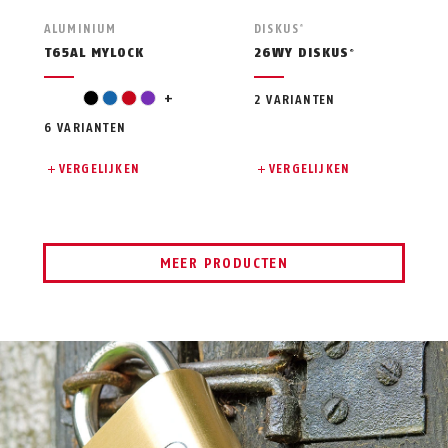
ALUMINIUM
DISKUS
®
T65AL MYLOCK
26WY DISKUS
®
white
black
blue
red
violet
+
2 VARIANTEN
6 VARIANTEN
VERGELIJKEN
VERGELIJKEN
MEER PRODUCTEN