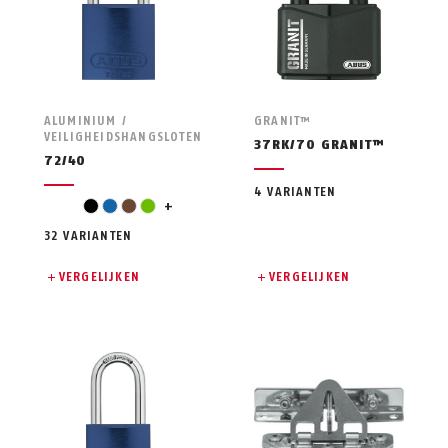
ALUMINIUM /
GRANIT™
VEILIGHEIDSHANGSLOTEN
37RK/70 GRANIT™
72/40
4 VARIANTEN
orange
black
blue
brown
green
+
32 VARIANTEN
VERGELIJKEN
VERGELIJKEN