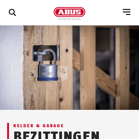
Geef
alle
resultaten
weer
KELDER & GARAGE
BEZITTINGEN