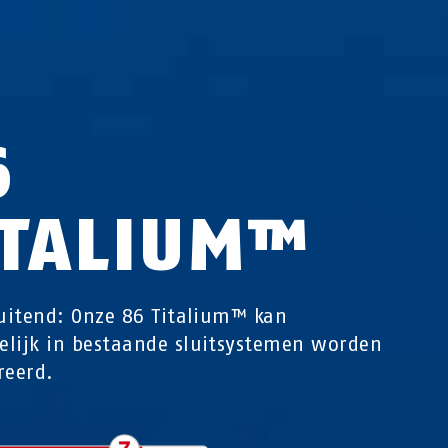
6
ITALIUM™
luitend: Onze 86 Titalium™ kan
lijk in bestaande sluitsystemen worden
reerd.