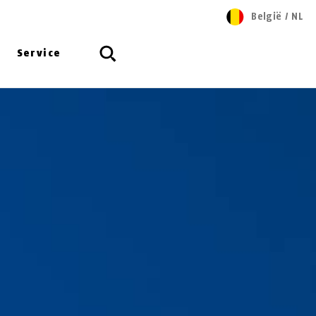
België
/
NL
Service