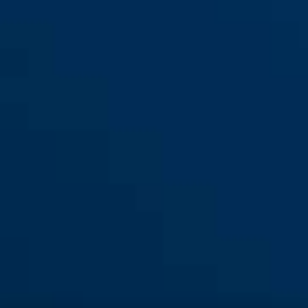
86TI/45 ohne Zylinder
86TI/45HB80 ohne Zylinder
86TI/55 ohne Zylinder
86TIIB/45 ohne Zylinder