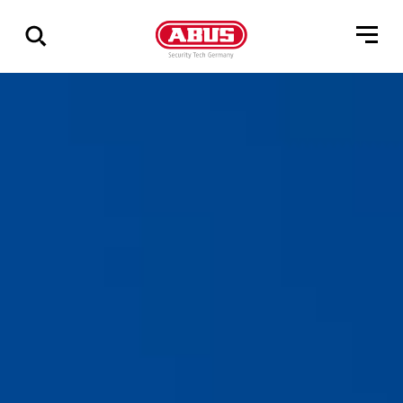
Zeige
alle
Ergebnisse