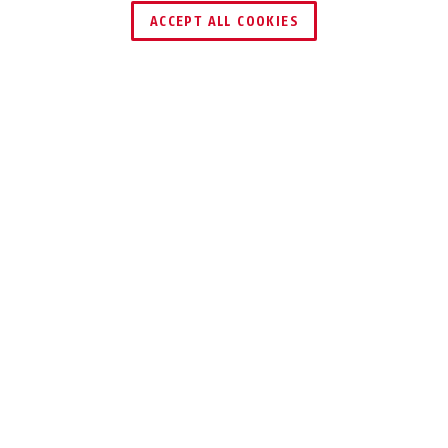
ACCEPT ALL COOKIES
Beschrijving
728 & 729
VAST VERANKERD
Onze KeyGarages 728 en 729 zorgen
ervoor dat brandweer,
bewakingsdiensten enz. in geval van
nood toegang hebben tot de sleutels
van het gebouw.