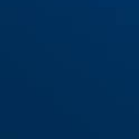
KeyGarage™ 728