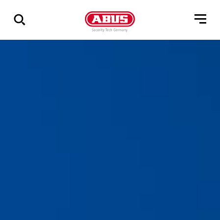
Geef
alle
resultaten
weer