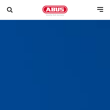
Geef
alle
resultaten
weer