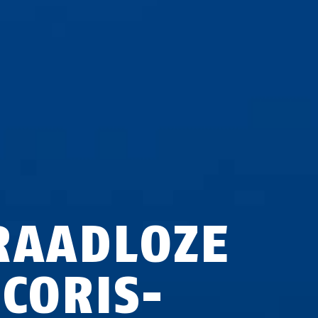
RAADLOZE
ECORIS-