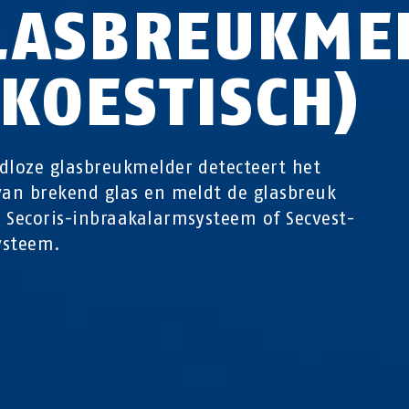
LASBREUKME
AKOESTISCH)
dloze glasbreukmelder detecteert het
van brekend glas en meldt de glasbreuk
 Secoris-inbraakalarmsysteem of Secvest-
ysteem.