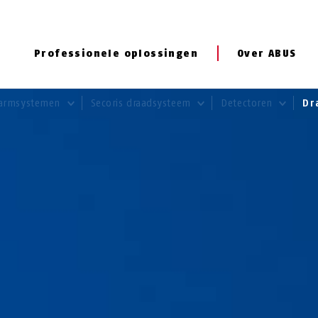
Professionele oplossingen
Over ABUS
armsystemen
Secoris draadsysteem
Detectoren
Dr