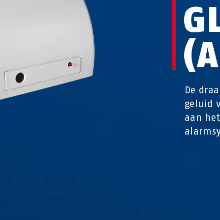
G
(
De draa
geluid 
aan het
alarms