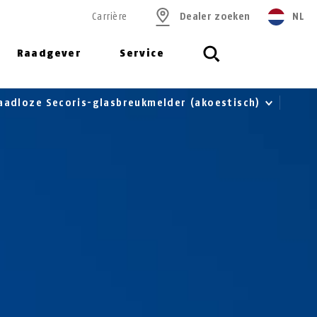
Carrière
Dealer zoeken
NL
Raadgever
Service
aadloze Secoris-glasbreukmelder (akoestisch)