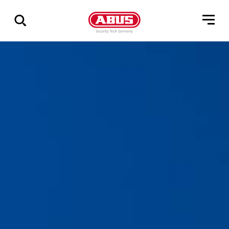
Geef
alle
resultaten
weer