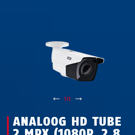
↑
1
/
3
↓
ANALOOG HD TUBE
2 MPX (1080P, 2.8