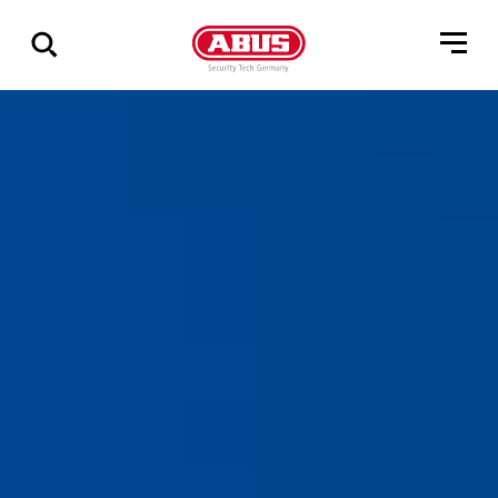
Geef
alle
resultaten
weer