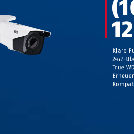
(1
1
Klare F
24/7-Ü
True W
Erneuer
Kompati