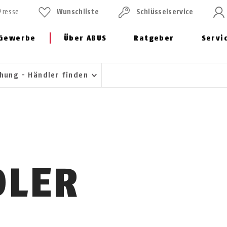
Presse
Wunschliste
Schlüssel­service
Gewerbe
Über ABUS
Ratgeber
Servi
hung - Händler finden
DLER