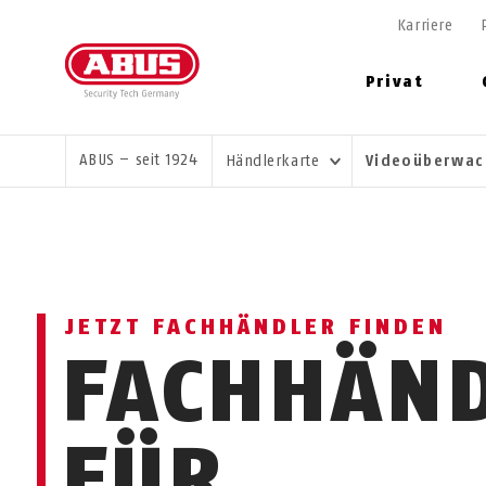
Karriere
Privat
SIE SIND HIER:
ABUS – seit 1924
Händlerkarte
Videoüberwac
JETZT FACHHÄNDLER FINDEN
FACHHÄN
FÜR