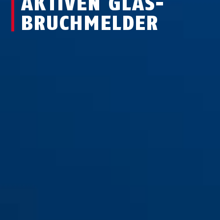
AKTIVEN GLAS­
BRUCH­MEL­DER