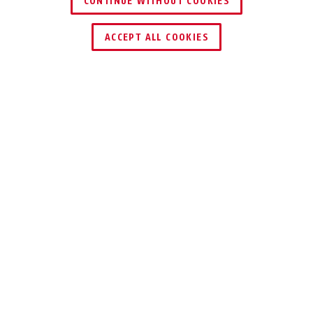
CONTINUE WITHOUT COOKIES
HÄNDLER FINDEN
ACCEPT ALL COOKIES
Beschreibung
AZZU10150
Aktive Glasbruchmeldersysteme reagieren
erheblich empfindlicher auf Glasbruch als
passive. Es ist notwendig, für jede Geräteart
spezielle Prüfsignale zu erzeugen. Deshalb ist
das Glasbruchmelderprüfgerät mit
verschiedenen Funktionen für aktive und