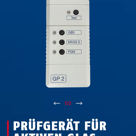
↑
1
/
2
↓
PRÜFGERÄT FÜR