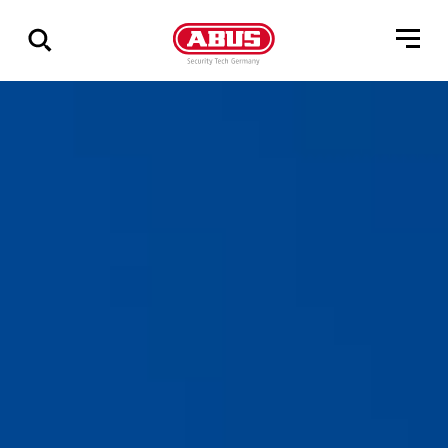
Zeige
alle
Ergebnisse