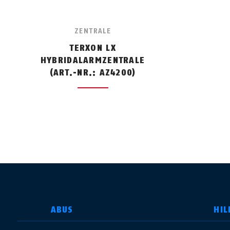
ZENTRALE
TERXON LX
HYBRIDALARMZENTRALE
(ART.-NR.: AZ4200)
LAND AUSWÄHLEN
ABUS
HIL