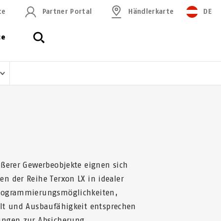
ce
Partner Portal
Händlerkarte
DE
ce
ößerer Gewerbeobjekte eignen sich
n der Reihe Terxon LX in idealer
rogrammierungsmöglichkeiten,
lt und Ausbaufähigkeit entsprechen
ungen zur Absicherung.