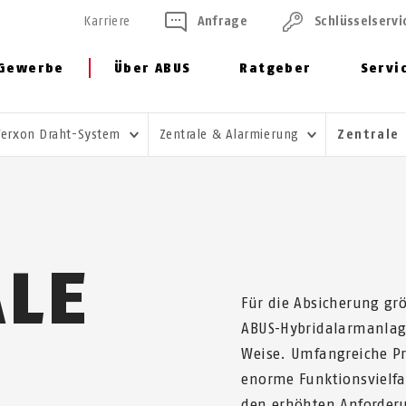
Karriere
Anfrage
Schlüssel­servi
Gewerbe
Über ABUS
Ratgeber
Servi
Terxon Draht-System
Zentrale & Alarmierung
Zentrale
ALE
Für die Absicherung gr
ABUS-Hybridalarmanlage
Weise. Umfangreiche P
enorme Funktionsvielfa
den erhöhten Anforder