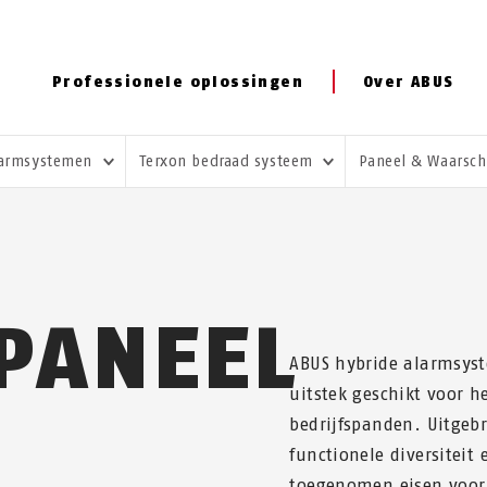
Professionele oplossingen
Over ABUS
armsystemen
Terxon bedraad systeem
Paneel & Waarsc
PANEEL
ABUS hybride alarmsyste
uitstek geschikt voor h
bedrijfspanden. Uitgeb
functionele diversiteit
toegenomen eisen voor 