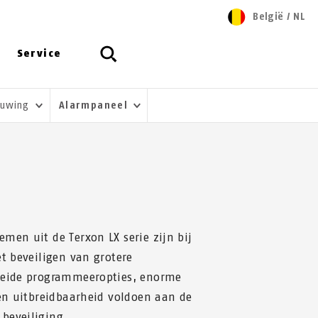
België
/
NL
Service
huwing
Alarmpaneel
men uit de Terxon LX serie zijn bij
et beveiligen van grotere
reide programmeeropties, enorme
 en uitbreidbaarheid voldoen aan de
beveiliging.