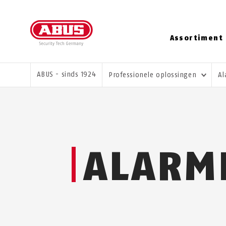
Assortiment
U BENT HIER:
ABUS - sinds 1924
Professionele oplossingen
Al
ALARM