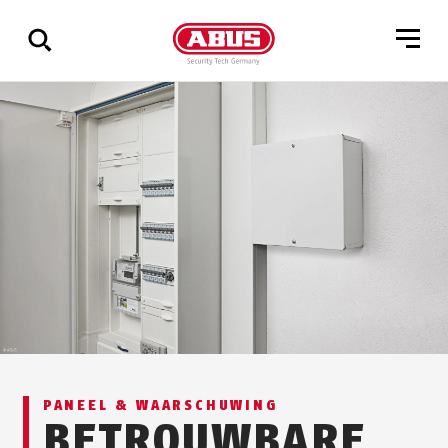
Geef
alle
resultaten
weer
PANEEL & WAARSCHUWING
BETROUWBARE