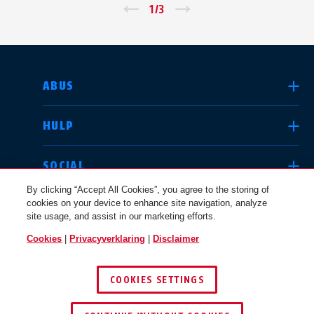
←
1
/
3
→
LAND SELECTEREN
ABUS
HULP
Deutschland
United Kingdom
SOCIAL
By clicking “Accept All Cookies”, you agree to the storing of
cookies on your device to enhance site navigation, analyze
JURIDISCHE KWESTIES
site usage, and assist in our marketing efforts.
International
USA
Cookies
|
Privacyverklaring
|
Disclaimer
BELGIË / NL
COOKIES SETTINGS
Canada
© 2026 ABUS
Österreich
EN
FR