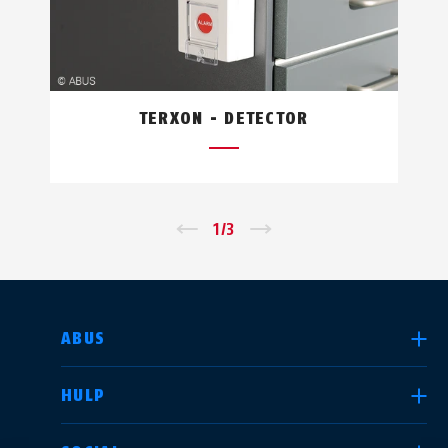
TERXON - DETECTOR
←
1
/
3
→
LAND SELECTEREN
ABUS
HULP
Deutschland
United Kingdom