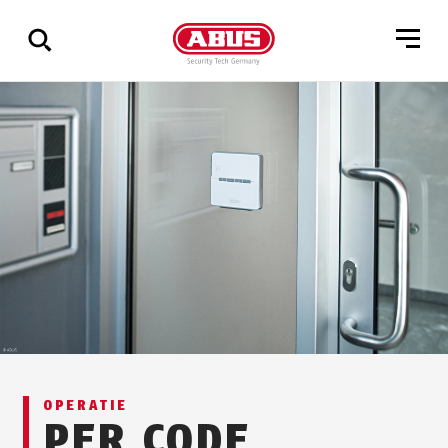
Geef
alle
resultaten
weer
OPERATIE
PER CODE,