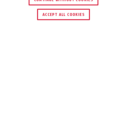
HÄNDLER FINDEN
ACCEPT ALL COOKIES
Beschreibung
TVAC31360
Diese Deckenhalterung ist eine robuste und
langlebige Lösung zur Befestigung einer
Kamera im Innen- und Außenbereich. Die
Aluminiumkonstruktion sorgt für eine hohe
Stabilität und integriert sich mit ihrer
dezenten Farbgebung in Weiß nahtlos in jede