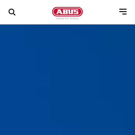
Zeige
alle
Ergebnisse