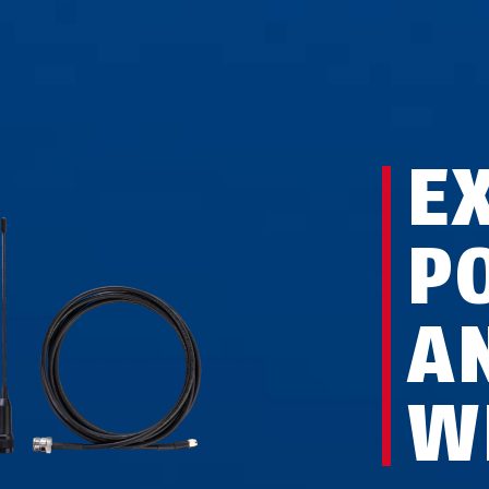
E
P
A
W