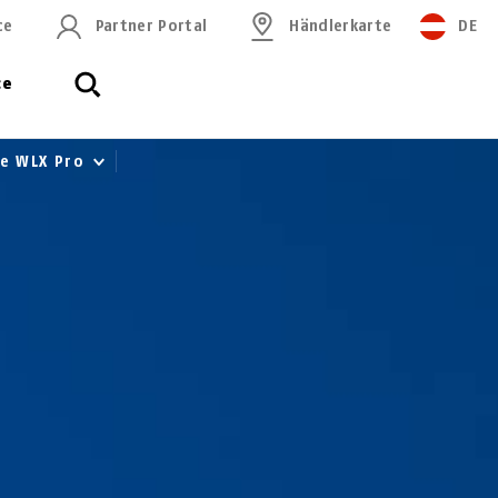
ce
Partner Portal
Händlerkarte
DE
ce
ne WLX Pro