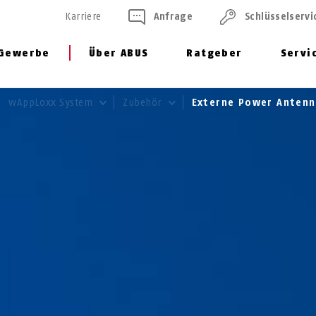
Karriere
Anfrage
Schlüssel­servi
Gewerbe
Über ABUS
Ratgeber
Servi
wAppLoxx System
Zubehör
Externe Power Anten