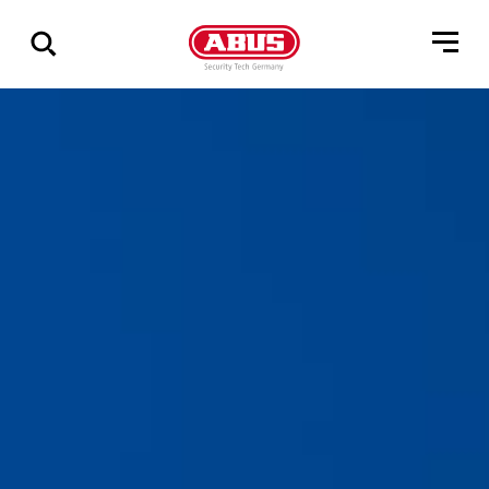
Zeige
alle
Ergebnisse