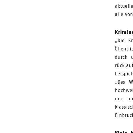
aktuell
alle vo
Krimin
„Die Kr
Öffentl
durch 
rückläu
beispie
„Des W
hochwer
nur un
klassis
Einbruc