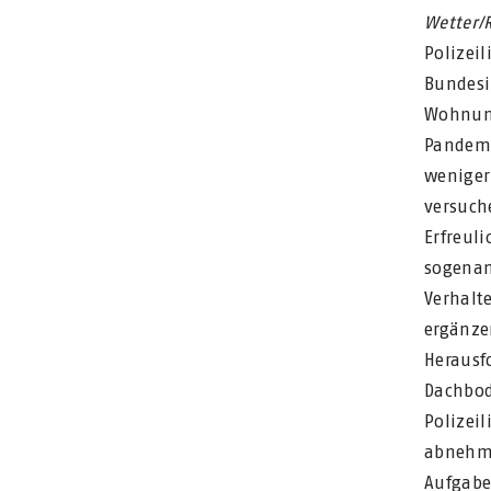
Wetter/
Polizei
Bundes
Wohnun
Pandemi
weniger
versuch
Erfreul
sogena
Verhal
ergänz
Heraus
Dachbo
Polizei
abnehm
Aufgabe