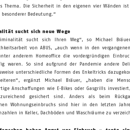
es Thema. Die Sicherheit in den eigenen vier Wänden ist
n besonderer Bedeutung.“
alität sucht sich neue Wege
iminalität sucht sich Ihren Weg“, so Michael Bräuer
ichkeitsarbeit von ABUS, „auch wenn in den vergangene
unter anderem Homeoffice die vordergründigen Einbruc
fig waren. So sind aufgrund der Pandemie andere Del
lsweise unterschiedliche Formen des Enkeltricks dazuge
eiteren“, ergänzt Michael Bräuer, „haben die Mens
tige Anschaffungen wie E-Bikes oder Gasgrills investiert,
zureichend gesichert sind. Anders als beim Rückg
chen Wohnungseinbruchs sind hier in den letzten Jah
hzahlen in Keller, Dachböden und Waschräume zu verzeic