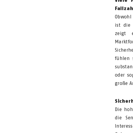
Viele 
Fallza
Obwohl 
ist die
zeigt
Markt
Sicher
fühlen 
substan
oder so
große A
Sicher
Die hoh
die Se
Intere