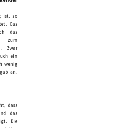
nkender
 ist, so
tet. Das
ch das
ie zum
). Zwar
auch ein
ch wenig
 gab an,
ht, dass
und das
gt. Die