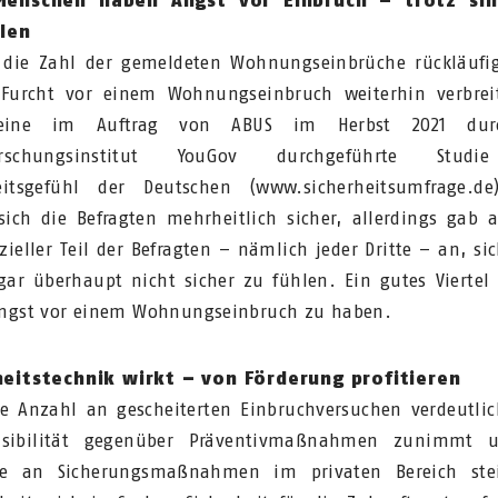
Menschen haben Angst vor Einbruch – trotz si
hlen
die Zahl der gemeldeten Wohnungseinbrüche rückläufig
 Furcht vor einem Wohnungseinbruch weiterhin verbrei
 eine im Auftrag von ABUS im Herbst 2021 dur
forschungsinstitut YouGov durchgeführte Stud
heitsgefühl der Deutschen (www.sicherheitsumfrage.de
sich die Befragten mehrheitlich sicher, allerdings gab 
zieller Teil der Befragten – nämlich jeder Dritte – an, si
gar überhaupt nicht sicher zu fühlen. Ein gutes Viertel
ngst vor einem Wohnungseinbruch zu haben.
heitstechnik wirkt – von Förderung profitieren
e Anzahl an gescheiterten Einbruchversuchen verdeutlic
nsibilität gegenüber Präventivmaßnahmen zunimmt 
sse an Sicherungsmaßnahmen im privaten Bereich stei