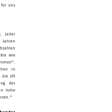
 für uns
, Leiter
n Jahren
hzahlen
ikte wie
kommen“.
chen in
 die oft
ang des
ren hohe
hnen.“