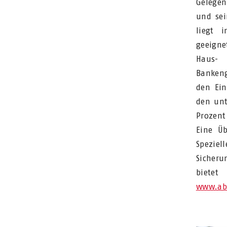
Gelegen
und sei
liegt 
geeigne
Haus- 
Bankeng
den Ein
den unt
Prozent
Eine Ü
Spezie
Sicheru
bietet
www.ab