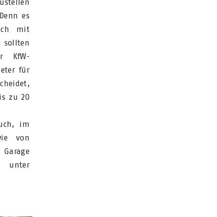
ustellen
 Denn es
ich mit
 sollten
er KfW-
eter für
cheidet,
is zu 20
uch, im
wie von
r Garage
S unter