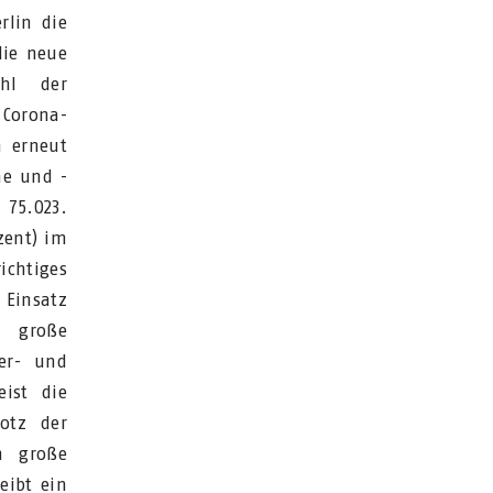
rlin die
die neue
ahl der
Corona-
n erneut
he und -
 75.023.
zent) im
chtiges
Einsatz
e große
er- und
ist die
rotz der
n große
eibt ein