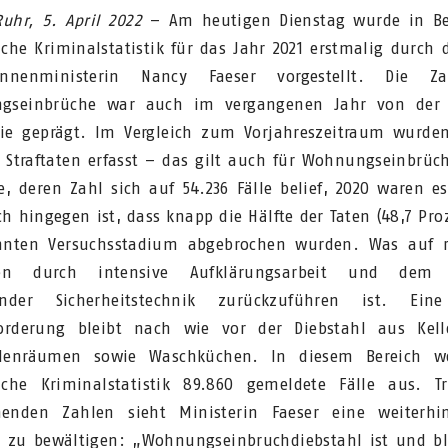
Ruhr, 5. April 2022
– Am heutigen Dienstag wurde in Be
liche Kriminalstatistik für das Jahr 2021 erstmalig durch 
innenministerin Nancy Faeser vorgestellt. Die Z
gseinbrüche war auch im vergangenen Jahr von der 
e geprägt. Im Vergleich zum Vorjahreszeitraum wurde
 Straftaten erfasst – das gilt auch für Wohnungseinbrüc
e, deren Zahl sich auf 54.236 Fälle belief, 2020 waren es
ich hingegen ist, dass knapp die Hälfte der Taten (48,7 Pro
nnten Versuchsstadium abgebrochen wurden. Was auf ri
ten durch intensive Aufklärungsarbeit und dem 
ender Sicherheitstechnik zurückzuführen ist. Ein
forderung bleibt nach wie vor der Diebstahl aus Kell
denräumen sowie Waschküchen. In diesem Bereich we
liche Kriminalstatistik 89.860 gemeldete Fälle aus. T
enden Zahlen sieht Ministerin Faeser eine weiterhi
 zu bewältigen: „Wohnungseinbruchdiebstahl ist und bl