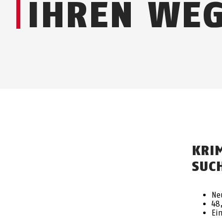
IHREN WEG
KRIM
SUC
Ne
48
Ei