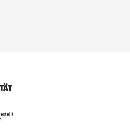
TÄT
estellt
n