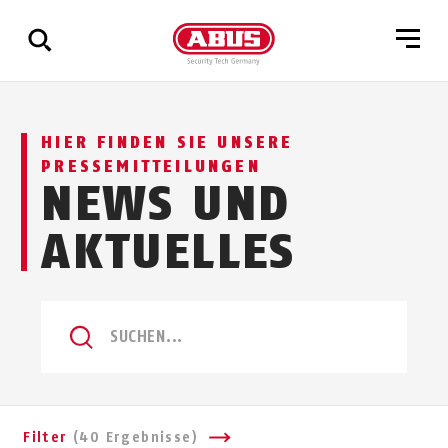
Zeige
HIER FINDEN SIE UNSERE
alle
PRESSEMITTEILUNGEN
Ergebnisse
NEWS UND
AKTUELLES
SUCHEN...
Filter
(40 Ergebnisse)