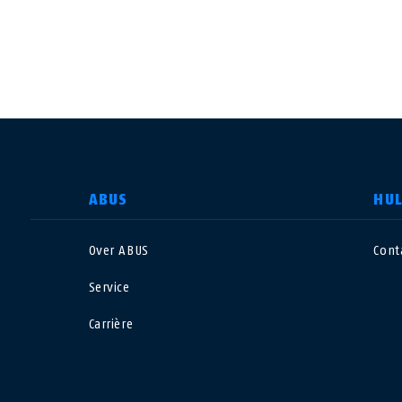
LAND SELECTEREN
ABUS
HU
Over ABUS
Cont
Deutschland
U
Service
Canada
Ö
Carrière
EN
FR
Italia
B