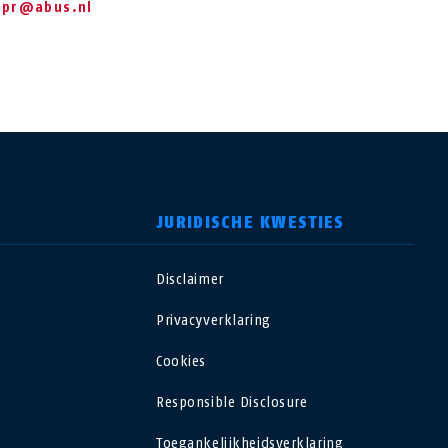
pr@abus.nl
JURIDISCHE KWESTIES
Disclaimer
USA
Privacyverklaring
Polska
Cookies
Responsible Disclosure
España
Toegankelijkheidsverklaring