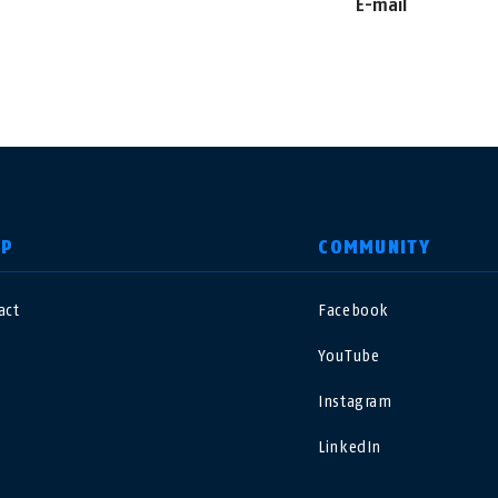
E-mail
LP
COMMUNITY
act
Facebook
nited Kingdom
International
YouTube
sterreich
Nederland
Instagram
LinkedIn
elgië
Schweiz
NL
FR
DE
FR