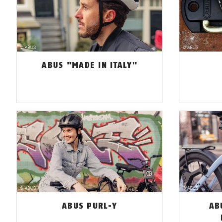
ABUS "MADE IN ITALY"
ABUS PURL-Y
AB