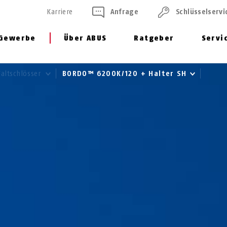
Karriere
Anfrage
Schlüssel­servi
Gewerbe
Über ABUS
Ratgeber
Servi
Faltschlösser
BORDO™ 6200K/120 + Halter SH