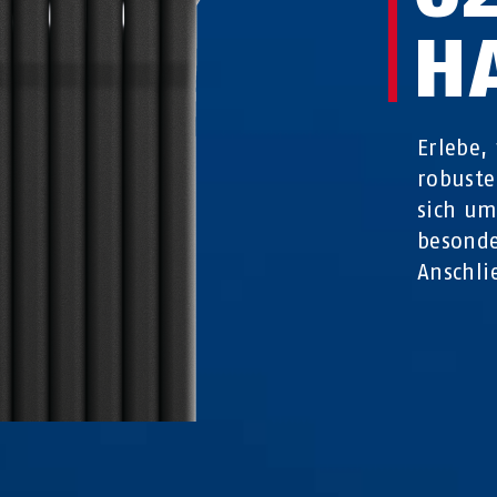
H
Erlebe,
robuste
sich um
besond
Anschli