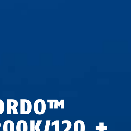
ORDO™
200K/120 +