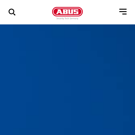
Zeige
alle
Ergebnisse