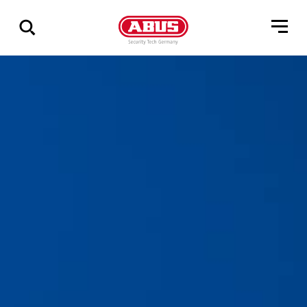
Pokaż
wszystkie
wyniki