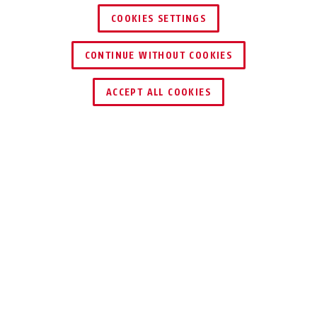
COOKIES SETTINGS
CONTINUE WITHOUT COOKIES
ZNAJDŹ DYSTRYBUTORA
ACCEPT ALL COOKIES
TECHNOLOGIE
UŻYCIE I ZASTOSOWANIE
DO POBRANIA