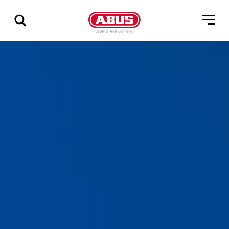
Zeige
alle
Ergebnisse