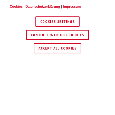
Cookies
|
Datenschutzerklärung
|
Impressum
COOKIES SETTINGS
CONTINUE WITHOUT COOKIES
HÄNDLER FINDEN
ACCEPT ALL COOKIES
Beschreibung
96CS TITALIUM™
LEICHT UND