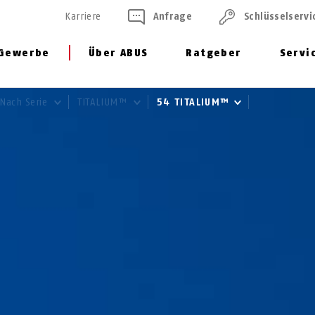
Karriere
Anfrage
Schlüssel­servi
Gewerbe
Über ABUS
Ratgeber
Servi
Nach Serie
TITALIUM™
54 TITALIUM™