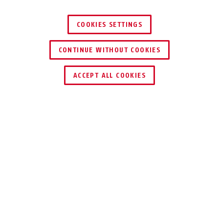
COOKIES SETTINGS
54TI/50
CONTINUE WITHOUT COOKIES
TROUVER UN REVENDEUR
ACCEPT ALL COOKIES
Description
54 TITALIUM™
SOLIDE, MASSIF,
LÉGER