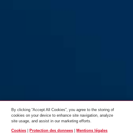
54TI/40
54TI/40HB63
By clicking “Accept All Cookies”, you agree to the storing of
cookies on your device to enhance site navigation, analyze
site usage, and assist in our marketing efforts.
Cookies
|
Protection des donnees
|
Mentions légales