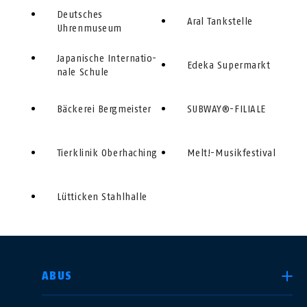
Deutsches
Aral Tankstelle
Uhrenmuseum
Japanische In­ter­na­tio­
Edeka Supermarkt
nale Schule
Bäckerei Bergmeister
SUBWAY®-FILIALE
Tierklinik Oberhaching
Melt!-Musikfestival
Lütticken Stahlhalle
LAND AUSWÄHLEN
ABUS